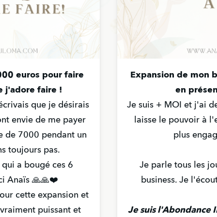
000 euros pour faire
Expansion de mon bu
j'adore faire !
en présen
écrivais que je désirais
Je suis + MOI et j'ai 
 ont envie de me payer
laisse le pouvoir à l'
me de 7000 pendant un
plus engag
ns toujours pas.
 qui a bougé ces 6
Je parle tous les j
ci Anaïs 🙏🙏❤️
business. Je l'écou
our cette expansion et
 vraiment puissant et
Je suis l'Abondance I