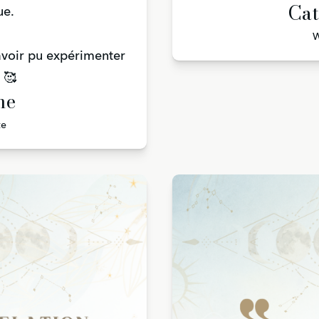
Cat
ue.
W
avoir pu expérimenter
 🥰
ne
te