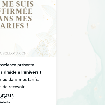
onscience présente !
d'aide à l'univers !
rmée dans mes tarifs.
e de recevoir.
egguy
ebsite