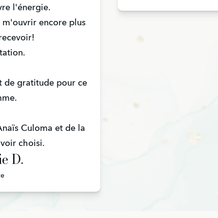
vre l'énergie.
 m'ouvrir encore plus
recevoir!
ation.
t de gratitude pour ce
mme.
Anaïs Culoma et de la
voir choisi.
ie D.
te