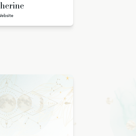
herine
ebsite